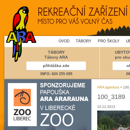
.
ÚVOD
TÁBORY
PRO ŠKOLY
U
TÁBORY
UBYTOV
Tábory ARA
pro sku
přihláška zde
o
INFO: 604 255 699
IN
ARA agentura
> 100
100_3189
10.12.2013