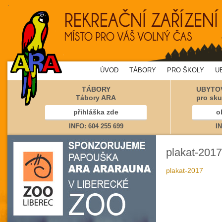
.
ÚVOD
TÁBORY
PRO ŠKOLY
U
TÁBORY
UBYTOV
Tábory ARA
pro sku
přihláška zde
o
INFO: 604 255 699
IN
plakat-2017
plakat-2017