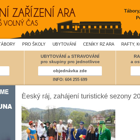
Tábory
P
TÁBORY
PRO ŠKOLY
UBYTOVÁNÍ
CENÍKY RZ ARA
RAFTY, 
UBYTOVÁNÍ a STRAVOVÁNÍ
RA
pro skupiny pro jednotlivce
a os
objednávka zde
INFO: 604 255 699
Èeský ráj, zahájení turistické sezony 2