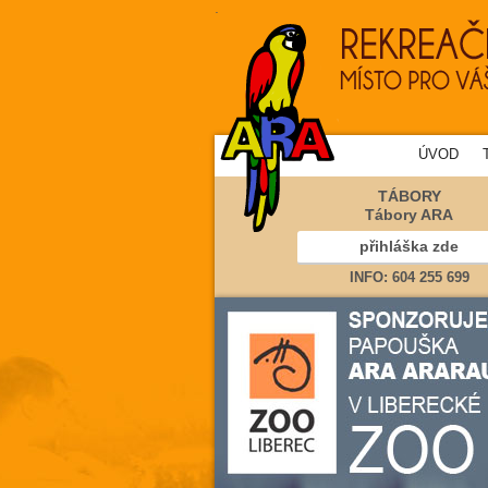
.
ÚVOD
TÁBORY
Tábory ARA
přihláška zde
INFO: 604 255 699