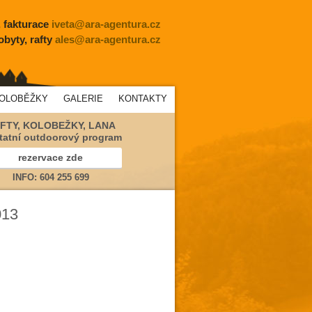
, fakturace
iveta@ara-agentura.cz
obyty, rafty
ales@ara-agentura.cz
KOLOBĚŽKY
GALERIE
KONTAKTY
FTY, KOLOBEŽKY, LANA
tatní outdoorový program
rezervace zde
INFO: 604 255 699
013