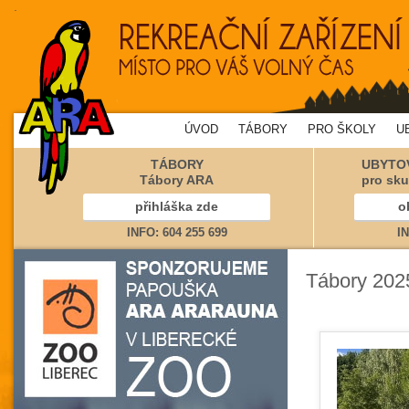
.
ÚVOD
TÁBORY
PRO ŠKOLY
U
TÁBORY
UBYTOV
Tábory ARA
pro sku
přihláška zde
o
INFO: 604 255 699
IN
Tábory 202