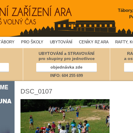
Tábory
P
TÁBORY
PRO ŠKOLY
UBYTOVÁNÍ
CENÍKY RZ ARA
RAFTY, 
UBYTOVÁNÍ a STRAVOVÁNÍ
RA
pro skupiny pro jednotlivce
a os
objednávka zde
INFO: 604 255 699
DSC_0107