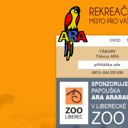
.
ÚVOD
TÁBORY
Tábory ARA
přihláška zde
INFO: 604 255 699