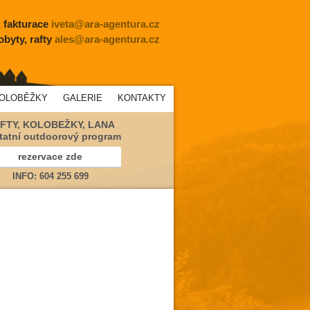
, fakturace
iveta@ara-agentura.cz
obyty, rafty
ales@ara-agentura.cz
KOLOBĚŽKY
GALERIE
KONTAKTY
FTY, KOLOBEŽKY, LANA
tatní outdoorový program
rezervace zde
INFO: 604 255 699