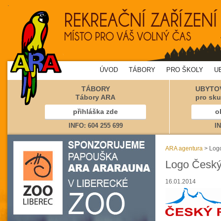
.
ÚVOD
TÁBORY
PRO ŠKOLY
U
TÁBORY
UBYTOV
Tábory ARA
pro sku
přihláška zde
o
INFO: 604 255 699
IN
ARA agentura
> Logo
Logo Český
16.01.2014