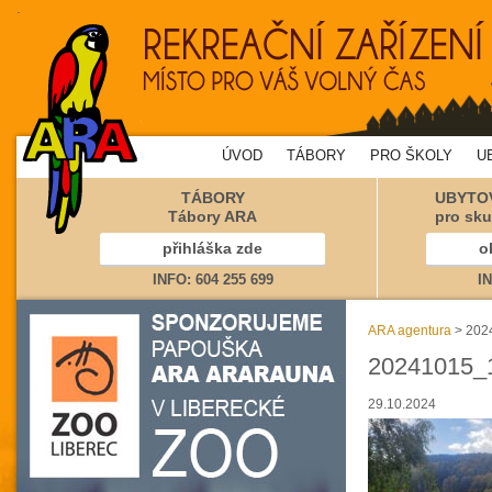
.
ÚVOD
TÁBORY
PRO ŠKOLY
U
TÁBORY
UBYTOV
Tábory ARA
pro sku
přihláška zde
o
INFO: 604 255 699
IN
ARA agentura
> 202
20241015_
29.10.2024