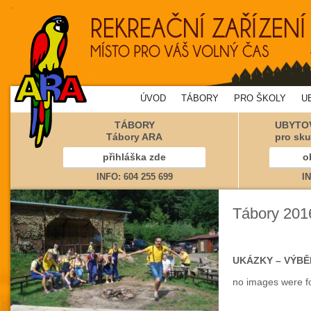
.
ÚVOD
TÁBORY
PRO ŠKOLY
U
TÁBORY
UBYTOV
Tábory ARA
pro sku
přihláška zde
o
INFO: 604 255 699
IN
Tábory 201
UKÁZKY – VÝBĚ
no images were f